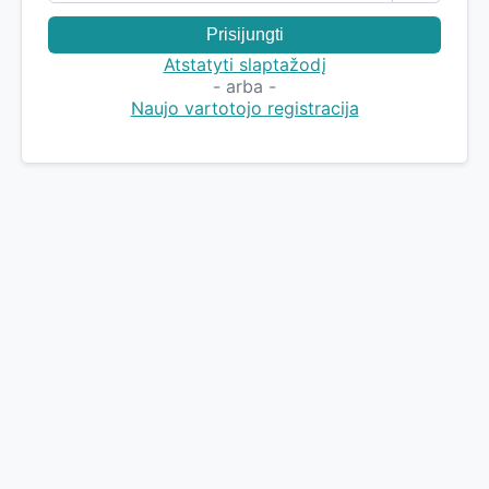
Prisijungti
Atstatyti slaptažodį
- arba -
Naujo vartotojo registracija