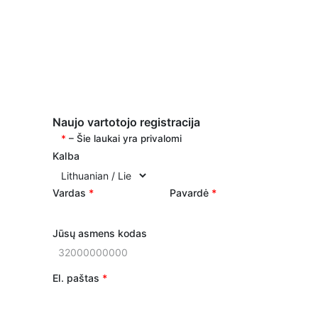
giniai
Pažymėjimai
D.U.K
Naujienos
Naujo vartotojo registracija
*
– Šie laukai yra privalomi
Kalba
Vardas
*
Pavardė
*
Jūsų asmens kodas
El. paštas
*