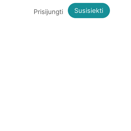
Susisiekti
Apie mus
Prisijungti
Kita