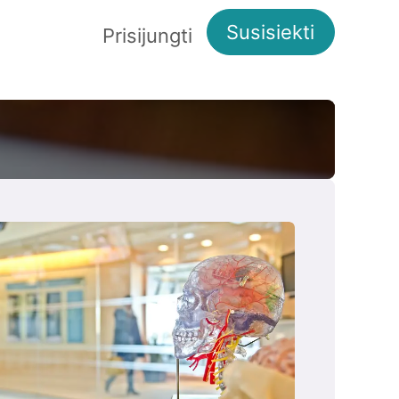
Susisiekti
Apie mus
Prisijungti
Kita