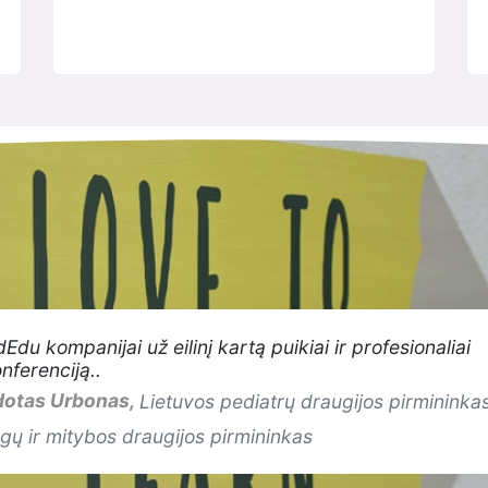
du kompanijai už eilinį kartą puikiai ir profesionaliai
nferenciją..
idotas Urbonas,
Lietuvos pediatrų draugijos pirmininka
gų ir mitybos draugijos pirmininkas