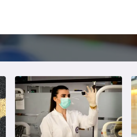
giniai
Pažymėjimai
D.U.K
Naujienos