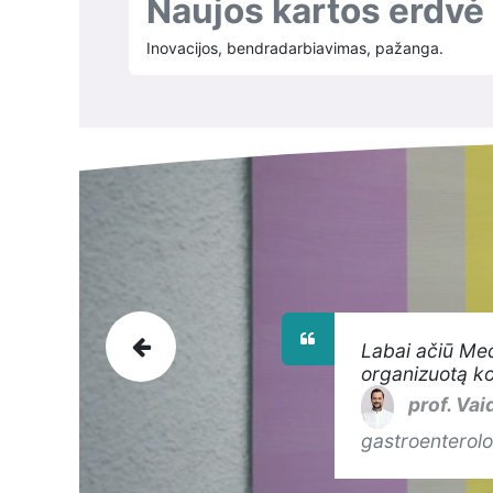
Naujos kartos erdvė
Inovacijos, bendradarbiavimas, pažanga.
Labai ačiū MedE
Previous
organizuotą ko
prof. Va
gastroenterolo