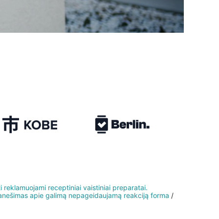
klamuojami receptiniai vaistiniai prepa​rata​i.
pranešimas apie galimą nepageidaujamą reakciją forma
/