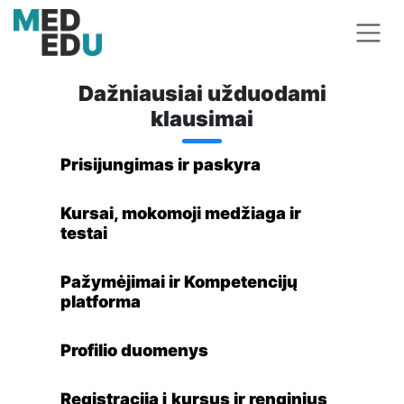
Skip to Content
Dažniausiai užduodami
klausimai
Prisijungimas ir paskyra
Kursai, mokomoji medžiaga ir
testai
Pažymėjimai ir Kompetencijų
platforma
Profilio duomenys
Registracija į kursus ir renginius