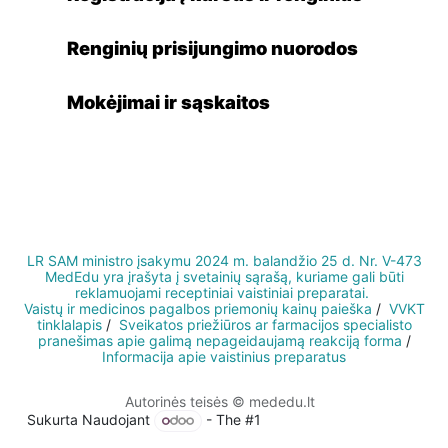
Renginių prisijungimo nuorodos
Mokėjimai ir sąskaitos
LR SAM ministro įsakymu 2024 m. balandžio 25 d. Nr. V-473
MedEdu yra įrašyta į svetainių sąrašą, kuriame gali būti
reklamuojami receptiniai vaistiniai prepa​rata​i.
Vaistų ir medicinos pagalbos priemonių kainų paieška
/
VVKT
tinklalapis
/
Sveikatos priežiūros ar farmacijos specialisto
pranešimas apie galimą nepageidaujamą reakciją forma
/
Informacija apie vaistinius preparatus
Autorinės teisės © mededu.lt
Sukurta Naudojant
- The #1
Atviro kodo e-komercija