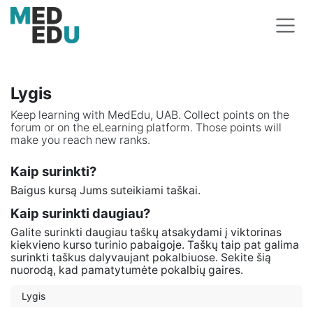
Skip to Content
Lygis
Keep learning with MedEdu, UAB. Collect points on the
forum or on the eLearning platform. Those points will
make you reach new ranks.
Kaip surinkti?
Baigus kursą Jums suteikiami taškai.
Kaip surinkti daugiau?
Galite surinkti daugiau taškų atsakydami į viktorinas
kiekvieno kurso turinio pabaigoje. Taškų taip pat galima
surinkti taškus dalyvaujant pokalbiuose. Sekite šią
nuorodą, kad pamatytumėte pokalbių gaires.
Lygis