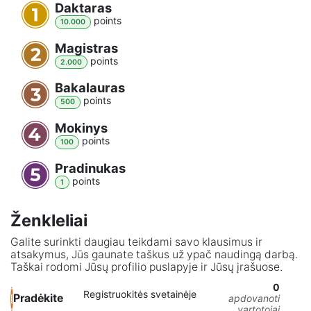
Daktaras
point
s
10.000
Magistras
point
s
2.000
Bakalauras
point
s
500
Mokinys
point
s
100
Pradinukas
point
s
1
Ženkleliai
Galite surinkti daugiau teikdami savo klausimus ir
atsakymus, Jūs gaunate taškus už ypač naudingą darbą.
Taškai rodomi Jūsų profilio puslapyje ir Jūsų įrašuose.
0
Registruokitės svetainėje
Pradėkite
apdovanoti
vartotojai