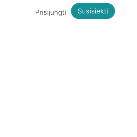
Susisiekti
Apie mus
Prisijungti
Kita