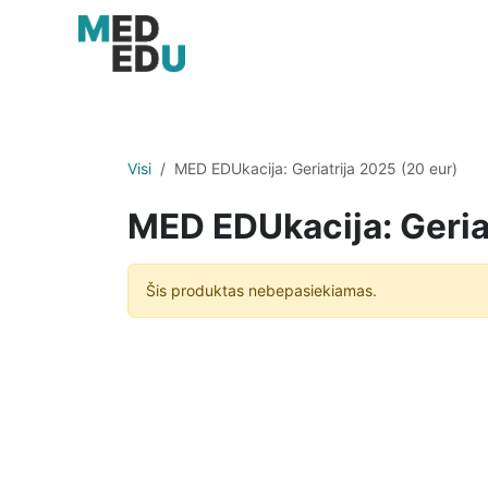
Skip to Content
Pradžia
Kursai
Ren
Visi
MED EDUkacija: Geriatrija 2025 (20 eur)
MED EDUkacija: Geria
Šis produktas nebepasiekiamas.