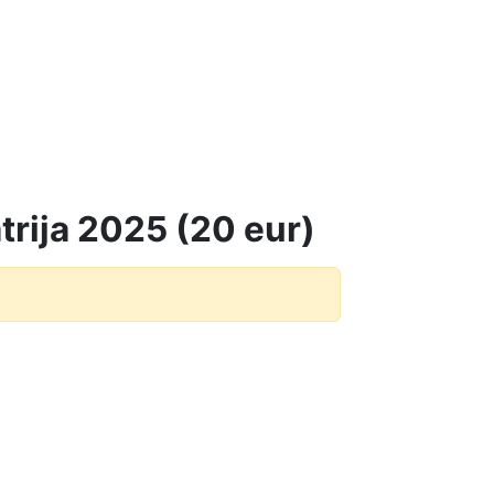
giniai
Pažymėjimai
D.U.K
Naujienos
trija 2025 (20 eur)