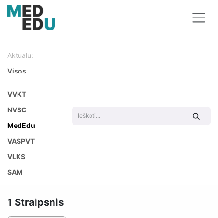
Skip to Content
Aktualu:
Visos
VVKT
NVSC
MedEdu
VASPVT
VLKS
SAM
1 Straipsnis