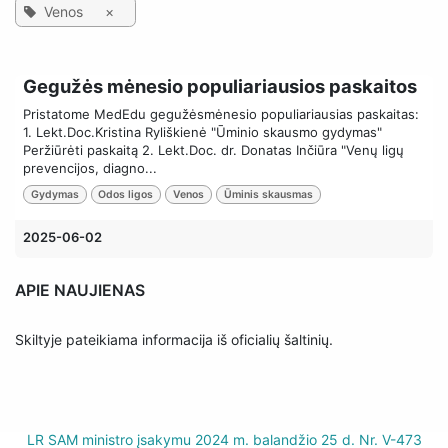
Venos
×
Gegužės mėnesio populiariausios paskaitos
Pristatome MedEdu gegužėsmėnesio populiariausias paskaitas:
1. Lekt.Doc.Kristina Ryliškienė "Ūminio skausmo gydymas"
Peržiūrėti paskaitą 2. Lekt.Doc. dr. Donatas Inčiūra "Venų ligų
prevencijos, diagno...
Gydymas
Odos ligos
Venos
Ūminis skausmas
2025-06-02
APIE NAUJIENAS
Skiltyje pateikiama informacija iš oficialių šaltinių.
LR SAM ministro įsakymu 2024 m. balandžio 25 d. Nr. V-473