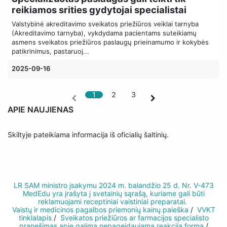
reikiamos srities gydytojai specialistai
Valstybinė akreditavimo sveikatos priežiūros veiklai tarnyba
(Akreditavimo tarnyba), vykdydama pacientams suteikiamų
asmens sveikatos priežiūros paslaugų prieinamumo ir kokybės
patikrinimus, pastaruoj...
2025-09-16
1
2
3
APIE NAUJIENAS
Skiltyje pateikiama informacija iš oficialių šaltinių.
LR SAM ministro įsakymu 2024 m. balandžio 25 d. Nr. V-473
MedEdu yra įrašyta į svetainių sąrašą, kuriame gali būti
reklamuojami receptiniai vaistiniai prepa​rata​i.
Vaistų ir medicinos pagalbos priemonių kainų paieška
/
VVKT
tinklalapis
/
Sveikatos priežiūros ar farmacijos specialisto
pranešimas apie galimą nepageidaujamą reakciją forma
/