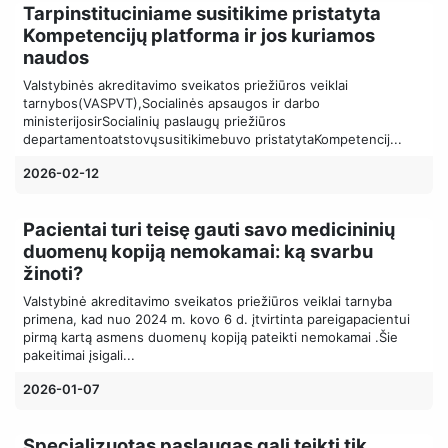
Tarpinstituciniame susitikime pristatyta
Kompetencijų platforma ir jos kuriamos
naudos
Valstybinės akreditavimo sveikatos priežiūros veiklai
tarnybos(VASPVT),Socialinės apsaugos ir darbo
ministerijosirSocialinių paslaugų priežiūros
departamentoatstovųsusitikimebuvo pristatytaKompetencij...
2026-02-12
Pacientai turi teisę gauti savo medicininių
duomenų kopiją nemokamai: ką svarbu
žinoti?
Valstybinė akreditavimo sveikatos priežiūros veiklai tarnyba
primena, kad nuo 2024 m. kovo 6 d. įtvirtinta pareigapacientui
pirmą kartą asmens duomenų kopiją pateikti nemokamai .Šie
pakeitimai įsigali...
2026-01-07
Specializuotas paslaugas gali teikti tik