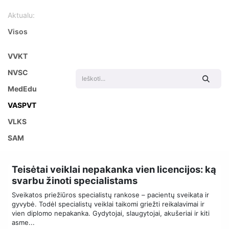
Aktualu:
Visos
VVKT
NVSC
MedEdu
VASPVT
VLKS
SAM
Teisėtai veiklai nepakanka vien licencijos: ką
svarbu žinoti specialistams
Sveikatos priežiūros specialistų rankose – pacientų sveikata ir
gyvybė. Todėl specialistų veiklai taikomi griežti reikalavimai ir
vien diplomo nepakanka. Gydytojai, slaugytojai, akušeriai ir kiti
asme...