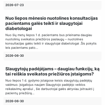
2026-07-23
Nuo liepos mėnesio nuotolines konsultacijas
pacientams galės teikti ir slaugytojai
diabetologai
Nuo šių metų liepos 1 d. pacientams bus prieinama daugiau
nuotolinių sveikatos priežiūros paslaugų – nuotolines
konsultacijas galės teikti ir slaugytojai diabetologai .Šis pokytis
leis pacientams pato...
2026-06-30
Slaugytojų padėjėjams – daugiau funkcijų, ką
tai reiškia sveikatos priežiūros įstaigoms?
Nuo liepos 1 d. gydymo įstaigose keisis slaugytojų padėjėjų
vaidmuo. Įsigaliojus naujam Slaugytojo padėjėjo veiklos
reikalavimų aprašui , šie darbuotojai galės aktyviau įsitraukti į
pacientų priežiūrą...
2026-06-30