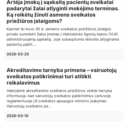
Artėja įmokų į sąskaitą pacientų sveikatai
padarytai žalai atlyginti mokėjimo terminas.
Ką reikėtų žinoti asmens sveikatos
priežiūros įstaigoms?
Kasmet iki kovo 30 d. asmens sveikatos priežiūros įstaigos
privalo sumokėti žalos įmokas į Valstybinės ligonių kasos (VLK)
administruojamą sąskaitą. Joje sukauptomis lėšomis atlyginama
pacientų patirt...
2026-03-25
Akreditavimo tarnyba primena – vairuotojų
sveikatos patikrinimai turi atitikti
reikalavimus
Valstybinė akreditavimo sveikatos priežiūros veiklai tarnyba
informuoja, kad vairuotojų sveikatos patikrinimus Lietuvoje
reglamentuoja LR sveikatos apsaugos ministro įsakymas .
Vairuotojų sveikatos pa...
2026-03-10