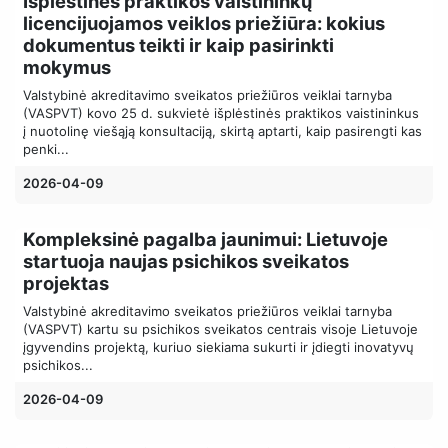
Išplėstinės praktikos vaistininkų
licencijuojamos veiklos priežiūra: kokius
dokumentus teikti ir kaip pasirinkti
mokymus
Valstybinė akreditavimo sveikatos priežiūros veiklai tarnyba
(VASPVT) kovo 25 d. sukvietė išplėstinės praktikos vaistininkus
į nuotolinę viešąją konsultaciją, skirtą aptarti, kaip pasirengti kas
penki...
2026-04-09
Kompleksinė pagalba jaunimui: Lietuvoje
startuoja naujas psichikos sveikatos
projektas
Valstybinė akreditavimo sveikatos priežiūros veiklai tarnyba
(VASPVT) kartu su psichikos sveikatos centrais visoje Lietuvoje
įgyvendins projektą, kuriuo siekiama sukurti ir įdiegti inovatyvų
psichikos...
2026-04-09