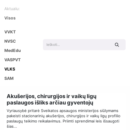
Aktualu:
Visos
VVKT
NVSC
MedEdu
VASPVT
VLKS
SAM
Akušerijos, chirurgijos ir vaikų ligų
paslaugos išliks arčiau gyventojų
Vyriausybė pritarė Sveikatos apsaugos ministerijos siūlymams
pakeisti stacionarinių akušerijos, chirurgijos ir vaikų ligų profilio
paslaugų teikimo reikalavimus. Priimti sprendimai leis išsaugoti
šias...