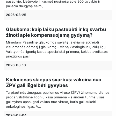
pasaulyje. Lietuvoje ji kasmet nusineša apie 900 gyvybių ir
paliečia daugybę šeimų. ...
2026-03-25
Glaukoma: kaip laiku pastebėti ir ką svarbu
žinoti apie kompensuojamą gydymą?
Minėdami Pasaulinę glaukomos savaitę, siekiame atkreipti
visuomenės dėmesį į glaukomą – vieną klastingiausių akių ligų.
Valstybinės ligonių kasos specialistai primena, kokios sveikatos
priežiūros pasl...
2026-03-10
Kiekvienas skiepas svarbus: vakcina nuo
ŽPV gali išgelbėti gyvybes
Tarptautinės žmogaus papilomos viruso (ŽPV) žinomumo dienos
proga Valstybinė ligonių kasa primena – šiandien turime visas
galimybes apsaugoti vaikus nuo viruso, kuris gali sukelti
onkologines ligas. V...
2026-03-04