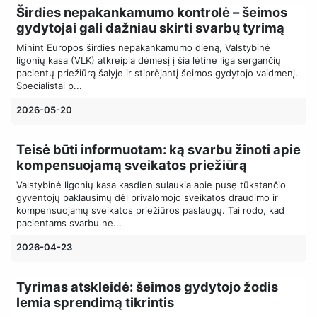
Širdies nepakankamumo kontrolė – šeimos
gydytojai gali dažniau skirti svarbų tyrimą
Minint Europos širdies nepakankamumo dieną, Valstybinė
ligonių kasa (VLK) atkreipia dėmesį į šia lėtine liga sergančių
pacientų priežiūrą šalyje ir stiprėjantį šeimos gydytojo vaidmenį.
Specialistai p...
2026-05-20
Teisė būti informuotam: ką svarbu žinoti apie
kompensuojamą sveikatos priežiūrą
Valstybinė ligonių kasa kasdien sulaukia apie pusę tūkstančio
gyventojų paklausimų dėl privalomojo sveikatos draudimo ir
kompensuojamų sveikatos priežiūros paslaugų. Tai rodo, kad
pacientams svarbu ne...
2026-04-23
Tyrimas atskleidė: šeimos gydytojo žodis
lemia sprendimą tikrintis