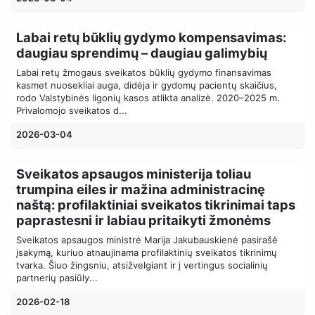
Labai retų būklių gydymo kompensavimas:
daugiau sprendimų – daugiau galimybių
Labai retų žmogaus sveikatos būklių gydymo finansavimas
kasmet nuosekliai auga, didėja ir gydomų pacientų skaičius,
rodo Valstybinės ligonių kasos atlikta analizė. 2020–2025 m.
Privalomojo sveikatos d...
2026-03-04
Sveikatos apsaugos ministerija toliau
trumpina eiles ir mažina administracinę
naštą: profilaktiniai sveikatos tikrinimai taps
paprastesni ir labiau pritaikyti žmonėms
Sveikatos apsaugos ministrė Marija Jakubauskienė pasirašė
įsakymą, kuriuo atnaujinama profilaktinių sveikatos tikrinimų
tvarka. Šiuo žingsniu, atsižvelgiant ir į vertingus socialinių
partnerių pasiūly...
2026-02-18