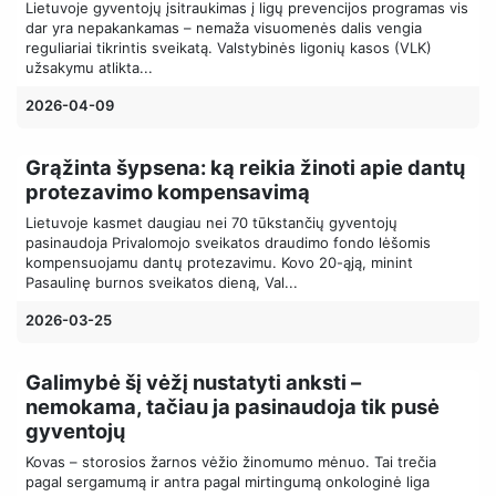
Lietuvoje gyventojų įsitraukimas į ligų prevencijos programas vis
dar yra nepakankamas – nemaža visuomenės dalis vengia
reguliariai tikrintis sveikatą. Valstybinės ligonių kasos (VLK)
užsakymu atlikta...
2026-04-09
Grąžinta šypsena: ką reikia žinoti apie dantų
protezavimo kompensavimą
Lietuvoje kasmet daugiau nei 70 tūkstančių gyventojų
pasinaudoja Privalomojo sveikatos draudimo fondo lėšomis
kompensuojamu dantų protezavimu. Kovo 20-ąją, minint
Pasaulinę burnos sveikatos dieną, Val...
2026-03-25
Galimybė šį vėžį nustatyti anksti –
nemokama, tačiau ja pasinaudoja tik pusė
gyventojų
Kovas – storosios žarnos vėžio žinomumo mėnuo. Tai trečia
pagal sergamumą ir antra pagal mirtingumą onkologinė liga