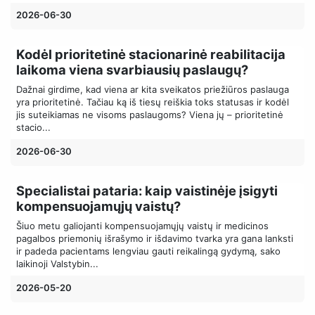
2026-06-30
Kodėl prioritetinė stacionarinė reabilitacija
laikoma viena svarbiausių paslaugų?
Dažnai girdime, kad viena ar kita sveikatos priežiūros paslauga
yra prioritetinė. Tačiau ką iš tiesų reiškia toks statusas ir kodėl
jis suteikiamas ne visoms paslaugoms? Viena jų – prioritetinė
stacio...
2026-06-30
Specialistai pataria: kaip vaistinėje įsigyti
kompensuojamųjų vaistų?
Šiuo metu galiojanti kompensuojamųjų vaistų ir medicinos
pagalbos priemonių išrašymo ir išdavimo tvarka yra gana lanksti
ir padeda pacientams lengviau gauti reikalingą gydymą, sako
laikinoji Valstybin...
2026-05-20